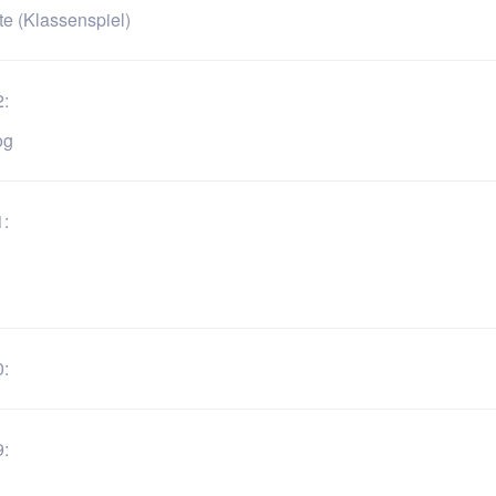
e (Klassenspiel)
2:
og
1:
0:
9: