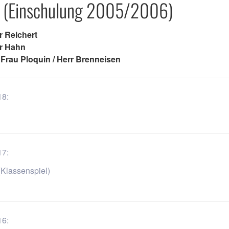
e (Einschulung 2005/2006)
r Reichert
rr Hahn
 Frau Ploquin / Herr Brenneisen
18:
17:
Klassenspiel)
16: