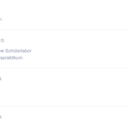
n
15:
ow Schülerlabor
bspraktikum
4:
3: