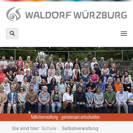
Zum
Hauptinhalt
springen
Selbstverwaltung - gemeinsam entscheiden
Sie sind hier:
Schule
Selbstverwaltung